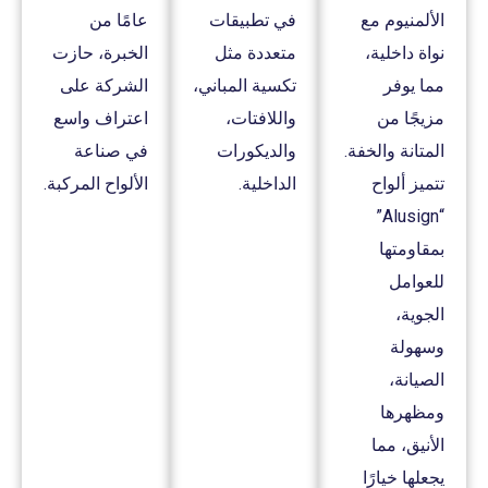
الألمنيوم مع
في تطبيقات
عامًا من
نواة داخلية،
متعددة مثل
الخبرة، حازت
مما يوفر
تكسية المباني،
الشركة على
مزيجًا من
واللافتات،
اعتراف واسع
المتانة والخفة.
والديكورات
في صناعة
تتميز ألواح
الداخلية.
الألواح المركبة.
“Alusign”
بمقاومتها
للعوامل
الجوية،
وسهولة
الصيانة،
ومظهرها
الأنيق، مما
يجعلها خيارًا