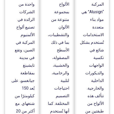
المركبة
الألواح
واحدة من
“Alusign” هي
بمجموعة
الشركات
مواد بناء
متنوعة من
الرائدة في
متعددة
الألوان
تصنيع ألواح
الاستخدامات
والتشطيبات،
الألمنيوم
تُستخدم بشكل
بما في ذلك
المركبة في
شائع في
الأسطح
الصين، وتقع
تكسية
المصقولة،
في مدينة
الواجهات
والخشبية،
تايشينغ
والديكورات
والرخامية،
بمقاطعة
الداخلية
لتلبية
جيانغسو، على
والخارجية.
احتياجات
بُعد 150
تتألف هذه
التصميم
كيلومترًا من
الألواح من
المختلفة. كما
شنغهاي. مع
طبقتين من
أنها تُستخدم
أكثر من 20