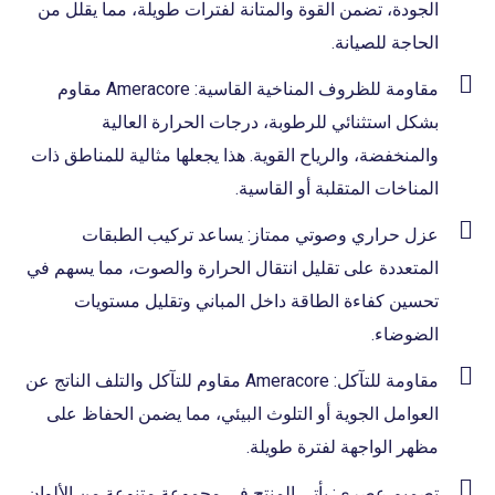
الجودة، تضمن القوة والمتانة لفترات طويلة، مما يقلل من
الحاجة للصيانة.
مقاومة للظروف المناخية القاسية: Ameracore مقاوم
بشكل استثنائي للرطوبة، درجات الحرارة العالية
والمنخفضة، والرياح القوية. هذا يجعلها مثالية للمناطق ذات
المناخات المتقلبة أو القاسية.
عزل حراري وصوتي ممتاز: يساعد تركيب الطبقات
المتعددة على تقليل انتقال الحرارة والصوت، مما يسهم في
تحسين كفاءة الطاقة داخل المباني وتقليل مستويات
الضوضاء.
مقاومة للتآكل: Ameracore مقاوم للتآكل والتلف الناتج عن
العوامل الجوية أو التلوث البيئي، مما يضمن الحفاظ على
مظهر الواجهة لفترة طويلة.
تصميم عصري: يأتي المنتج في مجموعة متنوعة من الألوان